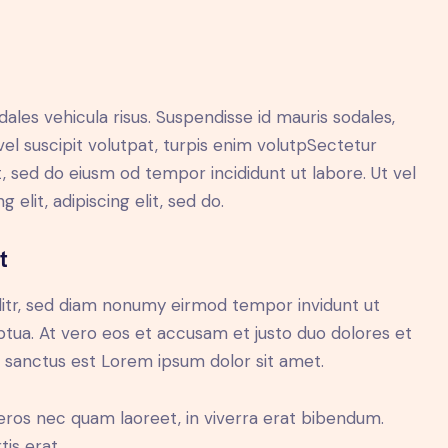
dales vehicula risus. Suspendisse id mauris sodales,
 vel suscipit volutpat, turpis enim volutpSectetur
it, sed do eiusm od tempor incididunt ut labore. Ut vel
 elit, adipiscing elit, sed do.
t
litr, sed diam nonumy eirmod tempor invidunt ut
tua. At vero eos et accusam et justo duo dolores et
a sanctus est Lorem ipsum dolor sit amet.
eros nec quam laoreet, in viverra erat bibendum.
tis erat.