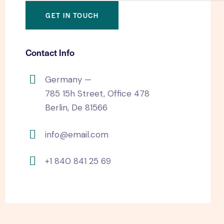
Contact Info
Germany —
785 15h Street, Office 478
Berlin, De 81566
info@email.com
+1 840 841 25 69