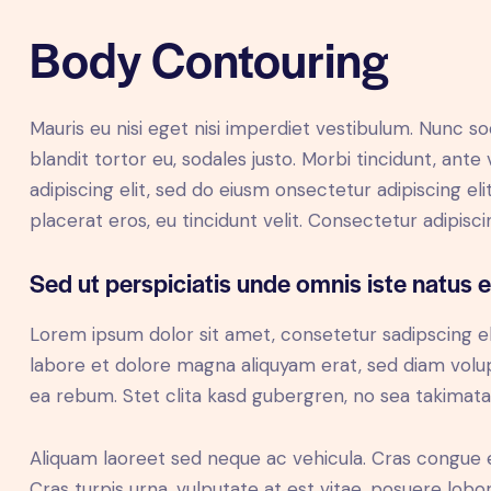
Body Contouring
Mauris eu nisi eget nisi imperdiet vestibulum. Nunc so
blandit tortor eu, sodales justo. Morbi tincidunt, ante
adipiscing elit, sed do eiusm onsectetur adipiscing el
placerat eros, eu tincidunt velit. Consectetur adipiscing
Sed ut perspiciatis unde omnis iste natus e
Lorem ipsum dolor sit amet, consetetur sadipscing e
labore et dolore magna aliquyam erat, sed diam volup
ea rebum. Stet clita kasd gubergren, no sea takimat
Aliquam laoreet sed neque ac vehicula. Cras congue 
Cras turpis urna, vulputate at est vitae, posuere lobor