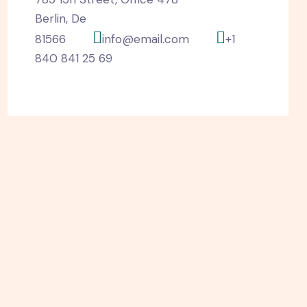
Berlin, De
81566
info@email.com
+1
840 841 25 69