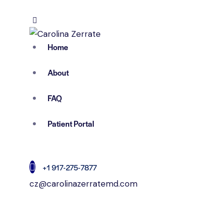
Home
About
FAQ
Patient Portal
+1 917-275-7877
cz@carolinazerratemd.com