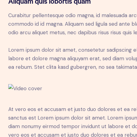
Aliquam quis lobortis quam
Curabitur pellentesque odio magna, id malesuada ar
commodo id id magna. Aliquam sed ligula sed ante blan
odio arcu aliquet metus, nec dapibus risus risus quis l
Lorem ipsum dolor sit amet, consetetur sadipscing e
labore et dolore magna aliquyam erat, sed diam volup
ea rebum. Stet clita kasd gubergren, no sea takimat
At vero eos et accusam et justo duo dolores et ea re
sanctus est Lorem ipsum dolor sit amet. Lorem ipsum 
diam nonumy eirmod tempor invidunt ut labore et do
vero eos et accusam et justo duo dolores et ea rebum