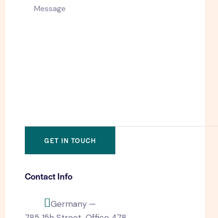
Contact Info
Germany —
785 15h Street, Office 478