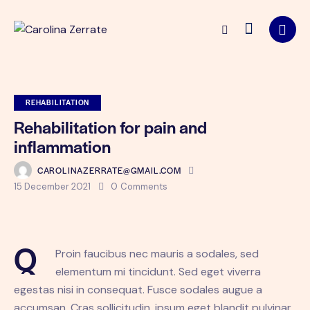
REHABILITATION
Rehabilitation for pain and
inflammation
CAROLINAZERRATE@GMAIL.COM
15 December 2021
0
Comments
Q
Proin faucibus nec mauris a sodales, sed
elementum mi tincidunt. Sed eget viverra
egestas nisi in consequat. Fusce sodales augue a
accumsan. Cras sollicitudin, ipsum eget blandit pulvinar.